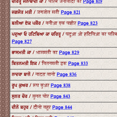
ਚਰਿਤ੍ਰ ਜੈਨਾਬਾਦੀ ਕਾ / चरित्र जैनाबादी का
Page 819
ਜਗਜੋਤ ਮਤੀ / जगजोत मती
Page 821
ਬਨੀਆ ਏਕ ਪਸ਼ੌਰ / बनीआ एक पशौर
Page 823
ਪਦੁਆ ਓ ਹਟਿਬਿਆ ਕਾ ਚਰਿਤ੍ਰ / पदुआ ओ हटिबिआ का चरित्
Page 827
ਭਾਸਮਤੀ ਕਾ / भासमती का
Page 829
ਬਿਤਨਮਤੀ ਇਕ / बितनमती इक
Page 833
ਨਾਦਰਾ ਬਾਨੋ / नादरा बानो
Page 836
ਰੂਪ ਕੁਅਰ / रूप कुअर
Page 838
ਸੁਨਤ ਚੋਰ / सुनत चोर
Page 843
ਦੀਨੋ ਬਹੁਰ / दीनो बहुर
Page 844