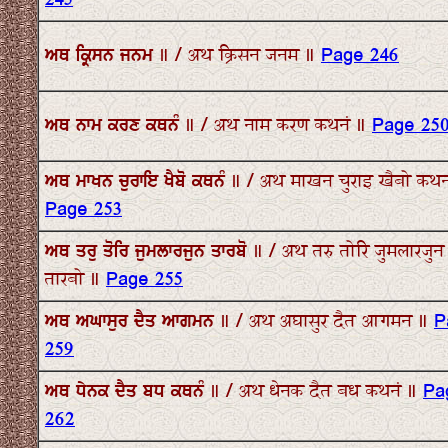
245
ਅਥ ਕ੍ਰਿਸਨ ਜਨਮ ॥ / अथ क्रिसन जनम ॥
Page 246
ਅਥ ਨਾਮ ਕਰਣ ਕਥਨੰ ॥ / अथ नाम करण कथनं ॥
Page 25
ਅਥ ਮਾਖਨ ਚੁਰਾਇ ਖੈਬੋ ਕਥਨੰ ॥ / अथ माखन चुराइ खैबो कथन
Page 253
ਅਥ ਤਰੁ ਤੋਰਿ ਜੁਮਲਾਰਜੁਨ ਤਾਰਬੋ ॥ / अथ तरु तोरि जुमलारजुन
तारबो ॥
Page 255
ਅਥ ਅਘਾਸੁਰ ਦੈਤ ਆਗਮਨ ॥ / अथ अघासुर दैत आगमन ॥
P
259
ਅਥ ਧੇਨਕ ਦੈਤ ਬਧ ਕਥਨੰ ॥ / अथ धेनक दैत बध कथनं ॥
Pa
262