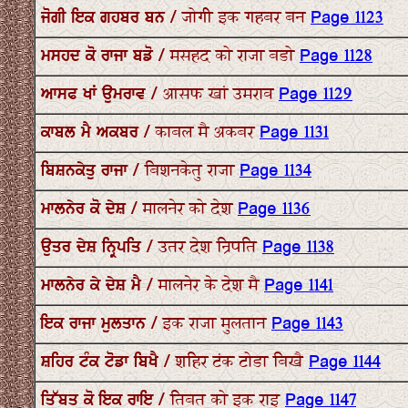
ਜੋਗੀ ਇਕ ਗਹਬਰ ਬਨ / जोगी इक गहबर बन
Page 1123
ਮਸਹਦ ਕੋ ਰਾਜਾ ਬਡੋ / मसहद को राजा बडो
Page 1128
ਆਸਫ ਖਾਂ ਉਮਰਾਵ / आसफ खां उमराव
Page 1129
ਕਾਬਲ ਮੈ ਅਕਬਰ / काबल मै अकबर
Page 1131
ਬਿਸ਼ਨਕੇਤੁ ਰਾਜਾ / बिशनकेतु राजा
Page 1134
ਮਾਲਨੇਰ ਕੋ ਦੇਸ਼ / मालनेर को देश
Page 1136
ਉਤਰ ਦੇਸ਼ ਨ੍ਰਿਪਤਿ / उतर देश न्रिपति
Page 1138
ਮਾਲਨੇਰ ਕੇ ਦੇਸ਼ ਮੈ / मालनेर के देश मै
Page 1141
ਇਕ ਰਾਜਾ ਮੁਲਤਾਨ / इक राजा मुलतान
Page 1143
ਸ਼ਹਿਰ ਟੰਕ ਟੋਡਾ ਬਿਖੈ / शहिर टंक टोडा बिखै
Page 1144
ਤਿੱਬਤ ਕੋ ਇਕ ਰਾਇ / तिबत को इक राइ
Page 1147