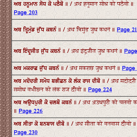
ਅਥ ਹਨੂਮਾਨ ਸੋਧ ਕੋ ਪਠੈਬੋ ॥ / अथ हनूमान सोध को पठैबो ॥
Page 203
ਅਥ ਤ੍ਰਿਮੁੰਡ ਜੁੱਧ ਕਥਨੰ ॥ / अथ त्रिमुंड जुध कथनं ॥
Page 21
ਅਥ ਇੰਦ੍ਰਜੀਤ ਜੁੱਧ ਕਥਨੰ ॥ / अथ इंद्रजीत जुध कथनं ॥
Page
ਅਥ ਮਕਰਾਛ ਜੁੱਧ ਕਥਨੰ ॥ / अथ मकराछ जुध कथनं ॥
Page 
ਅਥ ਮਦੋਦਰੀ ਸਮੋਧ ਬਭੀਛਨ ਕੋ ਲੰਕ ਰਾਜ ਦੀਬੋ ॥ / अथ मदोदरी
समोध बभीछन को लंक राज दीबो ॥
Page 224
ਅਥ ਅਉਧਪੁਰੀ ਕੋ ਚਲਬੋ ਕਥਨੰ ॥ / अथ अउधपुरी को चलबो क
॥
Page 226
ਅਥ ਸੀਤਾ ਕੋ ਬਨਬਾਸ ਦੀਬੋ ॥ / अथ सीता को बनबास दीबो ॥
Page 230