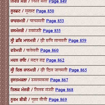
ਨਿਰਤ ਮਤੀ / निरत मती
Page 849
ਸੂਰਛਟ / सूरछट
Page 850
ਚਾਚਰਮਤੀ / चाचरमती
Page 853
ਰਸਮੰਜਰੀ / रसमंजरी
Page 855
ਸ੍ਰੀ ਛਬਿ ਮਾਨਮਤੀ / स्री छबि मानमती
Page 859
ਫਤੇਮਤੀ / फतेमती
Page 860
ਮਦਨ ਰਾਇ / मदन राइ
Page 862
ਸ੍ਰੀ ਦਿਲ ਜਾਨਮਤੀ / स्री दिल जानमती
Page 865
ਰੁਸਤਮਕਲਾ / रुसतमकला
Page 867
ਤਿਲਕ ਮੰਜਰੀ / तिलक मंजरी
Page 868
ਨੂਰਮ ਬੀਬੀ / नूरम बीबी
Page 869