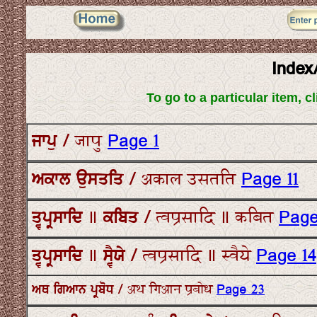
Index/
To go to a particular item, 
ਜਾਪੁ / जापु
Page 1
ਅਕਾਲ ਉਸਤਤਿ / अकाल उसतति
Page 11
ਤ੍ਵਪ੍ਰਸਾਦਿ ॥ ਕਬਿਤ / त्वप्रसादि ॥ कबित
Page
ਤ੍ਵਪ੍ਰਸਾਦਿ ॥ ਸ੍ਵੈਯੇ / त्वप्रसादि ॥ स्वैये
Page 14
ਅਥ ਗਿਆਨ ਪ੍ਰਬੋਧ / अथ गिआन प्रबोध
Page 23