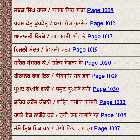
ਸਬਕ ਸਿੰਘ ਰਾਜਾ / सबक सिंघ राजा
Page 1009
ਧਰਮ ਛੇਤ੍ਰ ਕੁਰਛੇਤ੍ਰ / धरम छेत्र कुरछेत्र
Page 1012
ਆਭਾਵਤੀ ਓਡਛੇ / आभावती ओडछे
Page 1017
ਹਿਜਲੀ ਬੰਦਰ / हिजली बंदर
Page 1019
ਸ਼ਹਿਰ ਬੇਸ਼ਹਰ ਕੇ / शहिर बेशहर के
Page 1020
ਬੀਕਾਨੇਰ ਰਾਵ ਇਕ / बीकानेर राव इक
Page 1028
ਪ੍ਰਮੁਦ ਕੁਅਰਿ ਰਾਨੀ / प्रमुद कुअरि रानी
Page 1030
ਸ਼ਹਿਰ ਕਨੌਜ ਕੰਚਨੀ / शहिर कनौज कंचनी
Page 1032
ਰਾਨੀ ਏਕ ਨਾਗੌਰੇ ਰਹੈ / रानी एक नागौरे रहै
Page 1035
ਜੈਸੋ ਤ੍ਰਿਯ ਇਕ ਰਨ / जैसो त्रिय इक रन
Page 1037