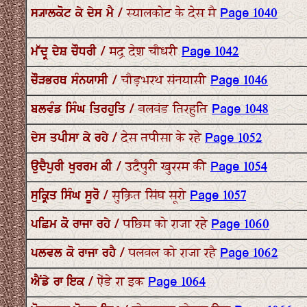
ਸ੍ਯਾਲਕੋਟ ਕੇ ਦੇਸ ਮੈ / स्यालकोट के देस मै
Page 1040
ਮੱਦ੍ਰ ਦੇਸ਼ ਚੌਧਰੀ / मद्र देश चौधरी
Page 1042
ਚੌੜਭਰਥ ਸੰਨਯਾਸੀ / चौड़भरथ संनयासी
Page 1046
ਬਲਵੰਡ ਸਿੰਘ ਤਿਰਹੁਤਿ / बलवंड तिरहुति
Page 1048
ਦੇਸ ਤਪੀਸਾ ਕੇ ਰਹੇ / देस तपीसा के रहे
Page 1052
ਉਦੈਪੁਰੀ ਖੁਰਰਮ ਕੀ / उदैपुरी खुररम की
Page 1054
ਸੁਕ੍ਰਿਤ ਸਿੰਘ ਸੂਰੋ / सुक्रित सिंघ सूरो
Page 1057
ਪਛਿਮ ਕੋ ਰਾਜਾ ਰਹੇ / पछिम को राजा रहे
Page 1060
ਪਲਵਲ ਕੋ ਰਾਜਾ ਰਹੈ / पलवल को राजा रहै
Page 1062
ਐਂਡੇ ਰਾ ਇਕ / ऐंडे रा इक
Page 1064