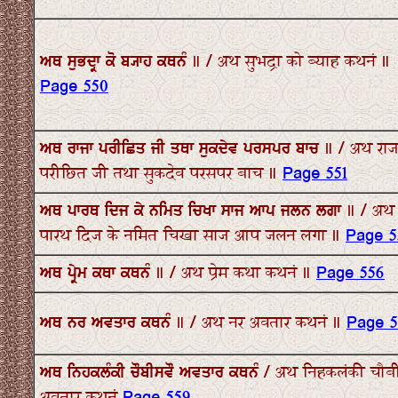
ਅਥ ਸੁਭਦ੍ਰਾ ਕੋ ਬ੍ਯਾਹ ਕਥਨੰ ॥ / अथ सुभद्रा को ब्याह कथनं ॥
Page 550
ਅਥ ਰਾਜਾ ਪਰੀਛਿਤ ਜੀ ਤਥਾ ਸੁਕਦੇਵ ਪਰਸਪਰ ਬਾਚ ॥ / अथ राज
परीछित जी तथा सुकदेव परसपर बाच ॥
Page 551
ਅਥ ਪਾਰਥ ਦਿਜ ਕੇ ਨਮਿਤ ਚਿਖਾ ਸਾਜ ਆਪ ਜਲਨ ਲਗਾ ॥ / अथ
पारथ दिज के नमित चिखा साज आप जलन लगा ॥
Page 5
ਅਥ ਪ੍ਰੇਮ ਕਥਾ ਕਥਨੰ ॥ / अथ प्रेम कथा कथनं ॥
Page 556
ਅਥ ਨਰ ਅਵਤਾਰ ਕਥਨੰ ॥ / अथ नर अवतार कथनं ॥
Page 5
ਅਥ ਨਿਹਕਲੰਕੀ ਚੌਬੀਸਵੌ ਅਵਤਾਰ ਕਥਨੰ / अथ निहकलंकी चौब