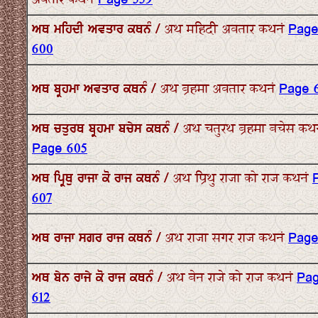
अवतार कथनं
Page 559
ਅਥ ਮਹਿਦੀ ਅਵਤਾਰ ਕਥਨੰ / अथ महिदी अवतार कथनं
Pag
600
ਅਥ ਬ੍ਰਹਮਾ ਅਵਤਾਰ ਕਥਨੰ / अथ ब्रहमा अवतार कथनं
Page 
ਅਥ ਚਤੁਰਥ ਬ੍ਰਹਮਾ ਬਚੇਸ ਕਥਨੰ / अथ चतुरथ ब्रहमा बचेस कथ
Page 605
ਅਥ ਪ੍ਰਿਥੁ ਰਾਜਾ ਕੋ ਰਾਜ ਕਥਨੰ / अथ प्रिथु राजा को राज कथनं
607
ਅਥ ਰਾਜਾ ਸਗਰ ਰਾਜ ਕਥਨੰ / अथ राजा सगर राज कथनं
Page
ਅਥ ਬੇਨ ਰਾਜੇ ਕੋ ਰਾਜ ਕਥਨੰ / अथ बेन राजे को राज कथनं
Pa
612