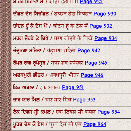
ਸ਼ਹਿਰ ਇਟਾਵਾ ਮੇਂ / शहिर इटावा में
Page 925
ਦੱਛਨ ਦੇਸ਼ ਬਿਚੱਛਨ / दच्छन देश बिचछन
Page 930
ਚਾਂਦਨ ਹੂੰ ਕੇ ਦੇਸ ਮੇਂ / चांदन हूं के देस में
Page 932
ਮਰਗ ਜੌਹਡੇ ਕੇ ਬਿਖੇ / मरग जौहडे के बिखे
Page 934
ਚੰਦ੍ਰਭਗਾ ਸਰਿਤਾ / चंद्रभगा सरिता
Page 942
ਰੋਪਰ ਰਾਵ ਰੁਪੇਸ੍ਵਰ / रोपर राव रुपेस्वर
Page 945
ਅਵਧਪੁਰੀ ਭੀਤਰ / अवधपुरी भीतर
Page 946
ਇਕ ਅਬਲਾ / इक अबला
Page 951
ਚਾਰ ਯਾਰ ਮਿਲ / चार यार मिल
Page 953
ਏਕ ਦਿਵਸ ਸ੍ਰੀ ਕਪਲ / एक दिवस स्री कपल
Page 954
ਪੂਰਬ ਦੇਸ ਕੋ ਏਸ / पूरब देस को एस
Page 964