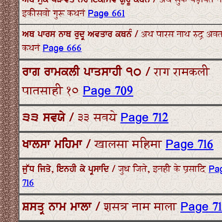
ਅਥ ਸੁਕ ਪੜਾਵਤ ਨਰ ਇਕੀਸਵੋ ਗੁਰੂ ਕਥਨੰ / अथ सुक पड़ावत न
इकीसवो गुरू कथनं
Page 661
ਅਥ ਪਾਰਸ ਨਾਥ ਰੁਦ੍ਰ ਅਵਤਾਰ ਕਥਨੰ / अथ पारस नाथ रुद्र अवत
कथनं
Page 666
ਰਾਗ ਰਾਮਕਲੀ ਪਾਤਸਾਹੀ ੧੦ / राग रामकली
पातसाही १०
Page 709
੩੩ ਸਵਯੇ / ३३ सवये
Page 712
ਖਾਲਸਾ ਮਹਿਮਾ / खालसा महिमा
Page 716
ਜੁੱਧ ਜਿਤੇ, ਇਨਹੀ ਕੇ ਪ੍ਰਸਾਦਿ / जुध जिते, इनही के प्रसादि
Pa
716
ਸ਼ਸਤ੍ਰ ਨਾਮ ਮਾਲਾ / शसत्र नाम माला
Page 71