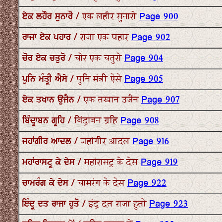
ਏਕ ਲਹੌਰ ਸੁਨਾਰੋ / एक लहौर सुनारो
Page 900
ਰਾਜਾ ਏਕ ਪਹਾਰ / राजा एक पहार
Page 902
ਚੋਰ ਏਕ ਚਤੁਰੋ / चोर एक चतुरो
Page 904
ਪੁਨਿ ਮੰਤ੍ਰੀ ਐਸੇ / पुनि मंत्री ऐसे
Page 905
ਏਕ ਤਖਾਨ ਉਜੈਨ / एक तखान उजैन
Page 907
ਬਿੰਦ੍ਰਾਬਨ ਗ੍ਰਹਿ / बिंद्राबन ग्रहि
Page 908
ਜਹਾਂਗੀਰ ਆਦਲ / जहांगीर आदल
Page 916
ਮਹਾਂਰਾਸਟ੍ਰ ਕੇ ਦੇਸ / महांरासट्र के देस
Page 919
ਚਾਮਰੰਗ ਕੇ ਦੇਸ / चामरंग के देस
Page 922
ਇੰਦ੍ਰ ਦਤ ਰਾਜਾ ਹੁਤੋ / इंद्र दत राजा हुतो
Page 923