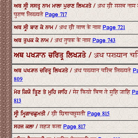
ਅਥ ਸ੍ਰੀ ਸਸਤ੍ਰ ਨਾਮ ਮਾਲਾ ਪੁਰਾਣ ਲਿਖ੍ਯਤੇ / अथ स्री ससत्र नाम
पुराण लिख्यते
Page 717
ਅਥ ਸ੍ਰੀ ਬਾਣ ਕੇ ਨਾਮ / अथ स्री बाण के नाम
Page 721
ਅਥ ਤੁਪਕ ਕੇ ਨਾਮ / अथ तुपक के नाम
Page 743
ਅਥ ਪਖ੍ਯਾਨ ਚਰਿਤ੍ਰ ਲਿਖ੍ਯਤੇ / अथ पख्यान चरि
ਅਥ ਪਖ੍ਯਾਨ ਚਰਿਤ੍ਰ ਲਿਖ੍ਯਤੇ / अथ पख्यान चरित्र लिख्यते
P
809
ਮੇਰ ਕਿਯੋ ਤ੍ਰਿਣ ਤੇ ਮੁਹਿ ਜਾਹਿ / मेर कियो त्रिण ते मुहि जाहि
P
813
ਸ੍ਰੀ ਮ੍ਰਿਗਾਚਛੁਮਤੀ / स्री म्रिगाचछुमती
Page 815
ਸਹਜ ਕਲਾ / सहज कला
Page 817