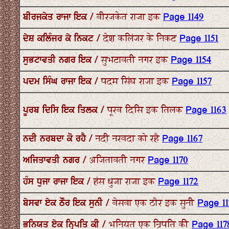
ਬੀਰਜਕੇਤ ਰਾਜਾ ਇਕ / बीरजकेत राजा इक
Page 1149
ਦੇਸ਼ ਕਲਿੰਜਰ ਕੇ ਨਿਕਟ / देश कलिंजर के निकट
Page 1151
ਸੁਭਟਾਵਤੀ ਨਗਰ ਇਕ / सुभटावती नगर इक
Page 1154
ਪਦਮ ਸਿੰਘ ਰਾਜਾ ਇਕ / पदम सिंघ राजा इक
Page 1157
ਪੂਰਬ ਦਿਸਿ ਇਕ ਤਿਲਕ / पूरब दिसि इक तिलक
Page 1163
ਨਦੀ ਨਰਬਦਾ ਕੋ ਰਹੈ / नदी नरबदा को रहै
Page 1167
ਅਜਿਤਾਵਤੀ ਨਗਰ / अजितावती नगर
Page 1170
ਹੰਸ ਧੁਜਾ ਰਾਜਾ ਇਕ / हंस धुजा राजा इक
Page 1172
ਬੇਸਵਾ ਏਕ ਠੌਰ ਇਕ ਸੁਨੀ / बेसवा एक ठौर इक सुनी
Page 11
ਭਨਿਯਤ ਏਕ ਨ੍ਰਿਪਤਿ ਕੀ / भनियत एक न्रिपति की
Page 117