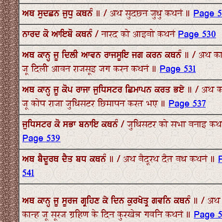
ਅਥ ਸੁਦਛਨ ਜੁਧੁ ਕਥਨੰ ॥ / अथ सुदछन जुधु कथनं ॥
Page 5
ਨਾਰਦ ਕੋ ਆਇਬੋ ਕਥਨੰ / नारद को आइबो कथनं
Page 530
ਅਥ ਕਾਨ੍ਹ ਜੂ ਦਿਲੀ ਆਵਨ ਰਾਜਸੂਇ ਜਗ ਕਰਨ ਕਥਨੰ ॥ / अथ का
जू दिली आवन राजसूइ जग करन कथनं ॥
Page 531
ਅਥ ਕਾਨ੍ਹ ਜੂ ਕੋਪ ਰਾਜਾ ਜੁਧਿਸਟਰ ਛਿਮਾਪਨ ਕਰਤ ਭਏ ॥ / अथ क
जू कोप राजा जुधिसटर छिमापन करत भए ॥
Page 537
ਜੁਧਿਸਟਰ ਕੋ ਸਭਾ ਬਨਾਇ ਕਥਨੰ / जुधिसटर को सभा बनाइ कथ
Page 539
ਅਥ ਬੈਦੂਰਥ ਦੈਤ ਬਧ ਕਥਨੰ ॥ / अथ बैदूरथ दैत बध कथनं ॥
541
ਅਥ ਕਾਨ੍ਹ ਜੂ ਸੂਰਜ ਗ੍ਰਹਿਣ ਕੇ ਦਿਨ ਕੁਰਖੇਤ੍ਰ ਗਵਨਿ ਕਥਨੰ ॥ / अथ
कान्ह जू सूरज ग्रहिण के दिन कुरखेत्र गवनि कथनं ॥
Page 5