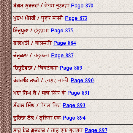
ਬੇਗਮ ਨੂਰਜਹਾਂ / बेगम नूरजहां
Page 870
ਪੁਹਪ ਮੰਜਰੀ / पुहप मंजरी
Page 873
ਇੰਦ੍ਰਪ੍ਰਭਾ / इंद्रप्रभा
Page 875
ਬਾਲਮਤੀ / बालमती
Page 884
ਚੰਦ੍ਰਕਲਾ / चंद्रकला
Page 887
ਚਿਤ੍ਰਦੇਵਤਾ / चित्रदेवता
Page 889
ਰੰਗਰਾਇ ਤਾਕੀ / रंगराइ ताकी
Page 890
ਮਹਾ ਸਿੰਘ ਕੇ / महा सिंघ के
Page 891
ਮੈਂਗਲ ਸਿੰਘ / मैंगल सिंघ
Page 893
ਦੁਹਿਤਾ ਏਕ / दुहिता एक
Page 894
ਸਾਹੁ ਏਕ ਗੁਜਰਾਤ / साहु एक गुजरात
Page 897