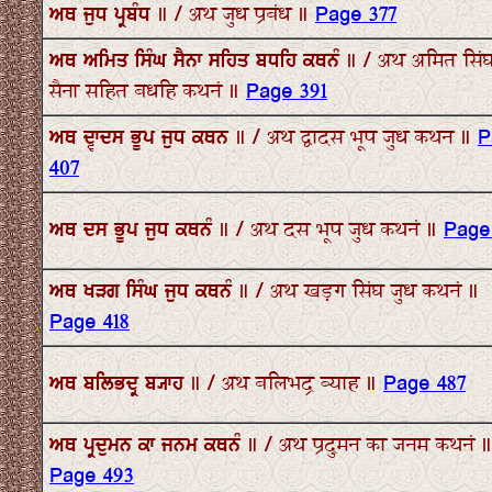
ਅਥ ਜੁਧ ਪ੍ਰਬੰਧ ॥ / अथ जुध प्रबंध ॥
Page 377
ਅਥ ਅਮਿਤ ਸਿੰਘ ਸੈਨਾ ਸਹਿਤ ਬਧਹਿ ਕਥਨੰ ॥ / अथ अमित सिं
सैना सहित बधहि कथनं ॥
Page 391
ਅਥ ਦ੍ਵਾਦਸ ਭੂਪ ਜੁਧ ਕਥਨ ॥ / अथ द्वादस भूप जुध कथन ॥
P
407
ਅਥ ਦਸ ਭੂਪ ਜੁਧ ਕਥਨੰ ॥ / अथ दस भूप जुध कथनं ॥
Page
ਅਥ ਖੜਗ ਸਿੰਘ ਜੁਧ ਕਥਨੰ ॥ / अथ खड़ग सिंघ जुध कथनं ॥
Page 418
ਅਥ ਬਲਿਭਦ੍ਰ ਬ੍ਯਾਹ ॥ / अथ बलिभद्र ब्याह ॥
Page 487
ਅਥ ਪ੍ਰਦੁਮਨ ਕਾ ਜਨਮ ਕਥਨੰ ॥ / अथ प्रदुमन का जनम कथनं ॥
Page 493