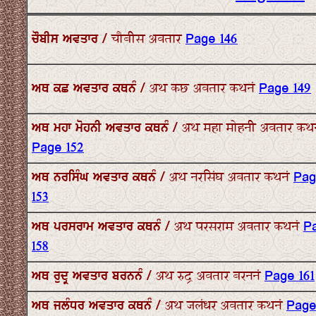
ਚੌਬੀਸ ਅਵਤਾਰ / चौबीस अवतार
Page 146
ਅਥ ਕਛ ਅਵਤਾਰ ਕਥਨੰ / अथ कछ अवतार कथनं
Page 149
ਅਥ ਮਹਾ ਮੋਹਨੀ ਅਵਤਾਰ ਕਥਨੰ / अथ महा मोहनी अवतार कथन
Page 152
ਅਥ ਨਰਸਿੰਘ ਅਵਤਾਰ ਕਥਨੰ / अथ नरसिंघ अवतार कथनं
Pa
153
ਅਥ ਪਰਸਰਾਮ ਅਵਤਾਰ ਕਥਨੰ / अथ परसराम अवतार कथनं
P
158
ਅਥ ਰੁਦ੍ਰ ਅਵਤਾਰ ਬਰਨਨੰ / अथ रुद्र अवतार बरननं
Page 161
ਅਥ ਜਲੰਧਰ ਅਵਤਾਰ ਕਥਨੰ / अथ जलंधर अवतार कथनं
Page