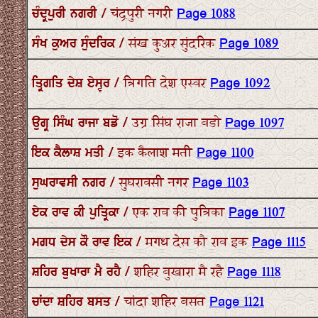
ਚੰਦ੍ਰਪੁਰੀ ਨਗਰੀ / चंद्रपुरी नगरी
Page 1088
ਸੰਖ ਕੁਅਰ ਸੁੰਦਰਿਕ / संख कुअर सुंदरिक
Page 1089
ਤ੍ਰਿਗਤਿ ਦੇਸ਼ ਏਸ੍ਵਰ / त्रिगति देश एस्वर
Page 1092
ਉਗ੍ਰ ਸਿੰਘ ਰਾਜਾ ਬਡੋ / उग्र सिंघ राजा बडो
Page 1097
ਇਕ ਕੈਲਾਸ਼ ਮਤੀ / इक कैलाश मती
Page 1100
ਸੁਘਰਾਵਸੀ ਨਗਰ / सुघरावसी नगर
Page 1103
ਏਕ ਰਾਵ ਕੀ ਪੁਤ੍ਰਿਕਾ / एक राव की पुत्रिका
Page 1107
ਮਗਧ ਦੇਸ ਕੌ ਰਾਵ ਇਕ / मगध देस कौ राव इक
Page 1115
ਸ਼ਹਿਰ ਬੁਖਾਰਾ ਮੈ ਰਹੈ / शहिर बुखारा मै रहै
Page 1118
ਚਾਂਦਾ ਸ਼ਹਿਰ ਬਸਤ / चांदा शहिर बसत
Page 1121