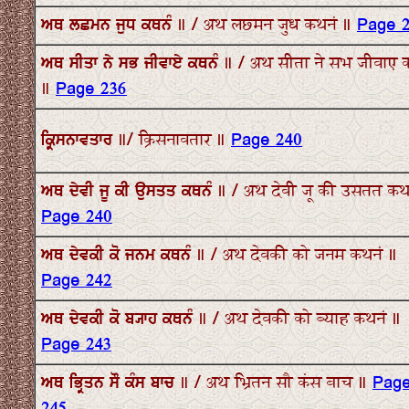
ਅਥ ਲਛਮਨ ਜੁਧ ਕਥਨੰ ॥ / अथ लछमन जुध कथनं ॥
Page 2
ਅਥ ਸੀਤਾ ਨੇ ਸਭ ਜੀਵਾਏ ਕਥਨੰ ॥ / अथ सीता ने सभ जीवाए 
॥
Page 236
ਕ੍ਰਿਸਨਾਵਤਾਰ ॥/ क्रिसनावतार ॥
Page 240
ਅਥ ਦੇਵੀ ਜੂ ਕੀ ਉਸਤਤ ਕਥਨੰ ॥ / अथ देवी जू की उसतत कथ
Page 240
ਅਥ ਦੇਵਕੀ ਕੋ ਜਨਮ ਕਥਨੰ ॥ / अथ देवकी को जनम कथनं ॥
Page 242
ਅਥ ਦੇਵਕੀ ਕੋ ਬ੍ਯਾਹ ਕਥਨੰ ॥ / अथ देवकी को ब्याह कथनं ॥
Page 243
ਅਥ ਭ੍ਰਿਤਨ ਸੌ ਕੰਸ ਬਾਚ ॥ / अथ भ्रितन सौ कंस बाच ॥
Pag