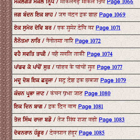
ਮੋਕਲਗੜ ਮੋਕਲ ਨ੍ਰਿਪ / मोकलगड़ मोकल न्रिप
Page 1066
ਜਗ ਬੰਦਨ ਇਕ ਸ਼ਾਹ / जग बंदन इक शाह
Page 1069
ਏਕ ਸੁਮੇਰ ਦੇਵਿ ਬਰ / एक सुमेर देवि बर
Page 1071
ਨੈਨੋਤਮਾ ਨਾਰਿ / नैनोतमा नारि
Page 1072
ਵਹੈ ਸਵਤਿ ਤਾਕੀ / वहै सवति ताकी
Page 1074
ਪਾਂਡਵ ਕੇ ਪਾਂਚੋਂ ਸੁਤ / पांडव के पांचों सुत
Page 1077
ਮਦ੍ਰ ਦੇਸ਼ ਇਕ ਛਤ੍ਰਜਾ / मद्र देश इक छत्रजा
Page 1079
ਕੰਚਨ ਪ੍ਰਭਾ ਜਾਟ / कंचन प्रभा जाट
Page 1080
ਇਕ ਦਿਨ ਬਾਗ / इक दिन बाग
Page 1081
ਤੇਜ ਸਿੰਘ ਰਾਜਾ ਬਡੋ / तेज सिंघ राजा बडो
Page 1083
ਦੇਵਨਰਾਨ ਹੰਡੂਰ / देवनरान हंडूर
Page 1085