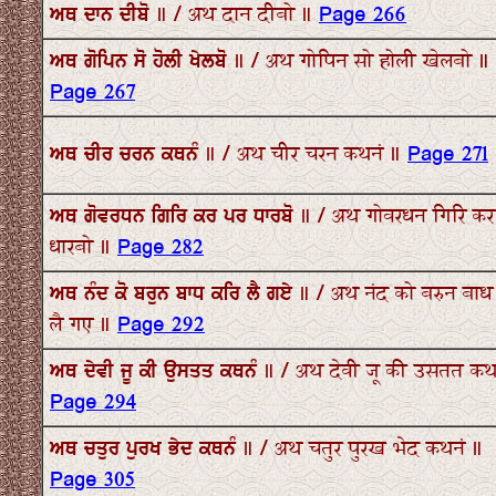
ਅਥ ਦਾਨ ਦੀਬੋ ॥ / अथ दान दीबो ॥
Page 266
ਅਥ ਗੋਪਿਨ ਸੋ ਹੋਲੀ ਖੇਲਬੋ ॥ / अथ गोपिन सो होली खेलबो ॥
Page 267
ਅਥ ਚੀਰ ਚਰਨ ਕਥਨੰ ॥ / अथ चीर चरन कथनं ॥
Page 271
ਅਥ ਗੋਵਰਧਨ ਗਿਰਿ ਕਰ ਪਰ ਧਾਰਬੋ ॥ / अथ गोवरधन गिरि कर
धारबो ॥
Page 282
ਅਥ ਨੰਦ ਕੋ ਬਰੁਨ ਬਾਧ ਕਰਿ ਲੈ ਗਏ ॥ / अथ नंद को बरुन बाध
लै गए ॥
Page 292
ਅਥ ਦੇਵੀ ਜੂ ਕੀ ਉਸਤਤ ਕਥਨੰ ॥ / अथ देवी जू की उसतत कथ
Page 294
ਅਥ ਚਤੁਰ ਪੁਰਖ ਭੇਦ ਕਥਨੰ ॥ / अथ चतुर पुरख भेद कथनं ॥
Page 305