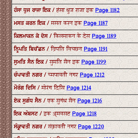
ਹੰਸਾ ਧੁਜ ਰਾਜਾ ਇਕ / हंसा धुज राजा इक
Page 1182
ਮਸਤ ਕਰਨ ਇਕ / मसत करन इक
Page 1187
ਕਿਲਮਾਕਨ ਕੇ ਦੇਸ / किलमाकन के देस
Page 1189
ਨ੍ਰਿਪਤਿ ਬਿਚੱਛਨ / न्रिपति बिचछन
Page 1191
ਸੁਮਤਿ ਸੈਨ ਇਕ / सुमति सैन इक
Page 1199
ਚੰਪਾਵਤੀ ਨਗਰ / च्मपावती नगर
Page 1212
ਮੋਰੰਗ ਦਿਸਿ / मोरंग दिसि
Page 1214
ਏਕ ਸੁਗੰਧ ਸੈਨ / एक सुगंध सैन
Page 1216
ਇਕ ਅੰਬਸਟ / इक अ्मबसट
Page 1218
ਸੰਕ੍ਰਾਵਤੀ ਨਗਰ / संक्रावती नगर
Page 1220