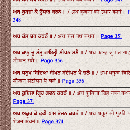
ਅਥ ਕੰਸ ਬਧ ਕਥਨੰ ॥ / अथ कंस बध कथनं ॥
Page 347
ਅਥ ਕੁਬਜਾ ਕੋ ਉਧਾਰ ਕਰਨੰ ॥ / अथ कुबजा को उधार करनं ॥
348
ਅਥ ਕੰਸ ਬਧ ਕਥਨੰ ॥ / अथ कंस बध कथनं ॥
Page 351
ਅਥ ਕਾਨ੍ਹ ਜੂ ਮੰਤ੍ਰ ਗਾਇਤ੍ਰੀ ਸੀਖਨ ਸਮੈ ॥ / अथ कान्ह जू मंत्र गाइ
सीखन समै ॥
Page 356
ਅਥ ਧਨੁਖ ਬਿਦਿਆ ਸੀਖਨ ਸੰਦੀਪਨ ਪੈ ਚਲੇ ॥ / अथ धनुख बि
सीखन संदीपन पै चले ॥
Page 356
ਅਥ ਕੁਬਿਜਾ ਗ੍ਰਿਹ ਗਵਨ ਕਥਨੰ ॥ / अथ कुबिजा ग्रिह गवन कथन
Page 371
ਅਥ ਅਕ੍ਰੂਰ ਕੋ ਫੁਫੀ ਪਾਸ ਭੇਜਨ ਕਥਨੰ ॥ / अथ अक्रूर को फुफी 
भेजन कथनं ॥
Page 374