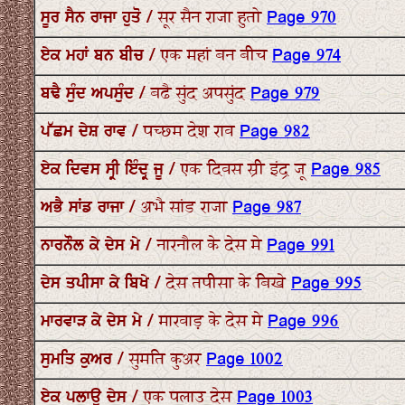
ਸੂਰ ਸੈਨ ਰਾਜਾ ਹੁਤੋ / सूर सैन राजा हुतो
Page 970
ਏਕ ਮਹਾਂ ਬਨ ਬੀਚ / एक महां बन बीच
Page 974
ਬਢੈ ਸੁੰਦ ਅਪਸੁੰਦ / बढै सुंद अपसुंद
Page 979
ਪੱਛਮ ਦੇਸ਼ ਰਾਵ / पच्छम देश राव
Page 982
ਏਕ ਦਿਵਸ ਸ੍ਰੀ ਇੰਦ੍ਰ ਜੂ / एक दिवस स्री इंद्र जू
Page 985
ਅਭੈ ਸਾਂਡ ਰਾਜਾ / अभै सांड राजा
Page 987
ਨਾਰਨੌਲ ਕੇ ਦੇਸ ਮੇ / नारनौल के देस मे
Page 991
ਦੇਸ ਤਪੀਸਾ ਕੇ ਬਿਖੇ / देस तपीसा के बिखे
Page 995
ਮਾਰਵਾੜ ਕੇ ਦੇਸ ਮੇ / मारवाड़ के देस मे
Page 996
ਸੁਮਤਿ ਕੁਅਰ / सुमति कुअर
Page 1002
ਏਕ ਪਲਾਉ ਦੇਸ / एक पलाउ देस
Page 1003