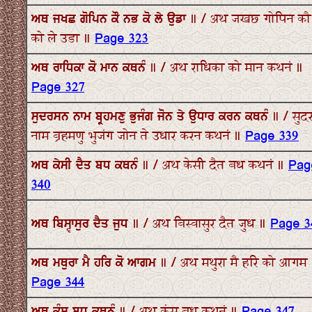
ਅਥ ਜਖਛ ਗੋਪਿਨ ਕੌ ਨਭ ਕੋ ਲੇ ਉਡਾ ॥ / अथ जखछ गोपिन क
को ले उडा ॥
Page 323
ਅਥ ਰਾਧਿਕਾ ਕੋ ਮਾਨ ਕਥਨੰ ॥ / अथ राधिका को मान कथनं ॥
Page 327
ਸੁਦਰਸਨ ਨਾਮ ਬ੍ਰਹਮਣੁ ਭੁਜੰਗ ਜੋਨ ਤੇ ਉਧਾਰ ਕਰਨ ਕਥਨੰ ॥ / सु
नाम ब्रहमणु भुजंग जोन ते उधार करन कथनं ॥
Page 339
ਅਥ ਕੇਸੀ ਦੈਤ ਬਧ ਕਥਨੰ ॥ / अथ केसी दैत बध कथनं ॥
Pag
340
ਅਥ ਬਿਸ੍ਵਾਸੁਰ ਦੈਤ ਜੁਧ ॥ / अथ बिस्वासुर दैत जुध ॥
Page 3
ਅਥ ਮਥੁਰਾ ਮੈ ਹਰਿ ਕੋ ਆਗਮ ॥ / अथ मथुरा मै हरि को आगम
Page 344