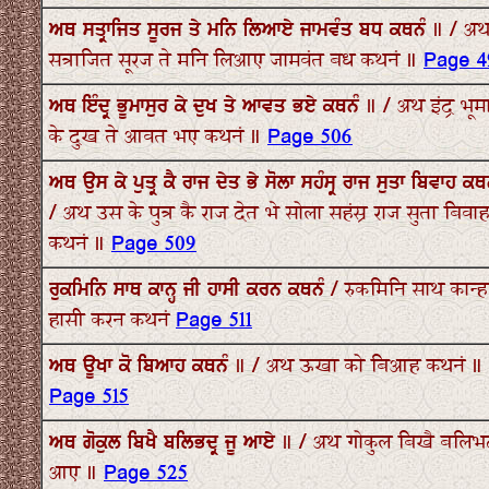
ਅਥ ਸਤ੍ਰਾਜਿਤ ਸੂਰਜ ਤੇ ਮਨਿ ਲਿਆਏ ਜਾਮਵੰਤ ਬਧ ਕਥਨੰ ॥ / अ
सत्राजित सूरज ते मनि लिआए जामवंत बध कथनं ॥
Page 4
ਅਥ ਇੰਦ੍ਰ ਭੂਮਾਸੁਰ ਕੇ ਦੁਖ ਤੇ ਆਵਤ ਭਏ ਕਥਨੰ ॥ / अथ इंद्र भूम
के दुख ते आवत भए कथनं ॥
Page 506
ਅਥ ਉਸ ਕੇ ਪੁਤ੍ਰ ਕੈ ਰਾਜ ਦੇਤ ਭੇ ਸੋਲਾ ਸਹੰਸ੍ਰ ਰਾਜ ਸੁਤਾ ਬਿਵਾਹ ਕਥ
/ अथ उस के पुत्र कै राज देत भे सोला सहंस्र राज सुता बिवा
कथनं ॥
Page 509
ਰੁਕਮਿਨਿ ਸਾਥ ਕਾਨ੍ਹ ਜੀ ਹਾਸੀ ਕਰਨ ਕਥਨੰ / रुकमिनि साथ कान्
हासी करन कथनं
Page 511
ਅਥ ਊਖਾ ਕੋ ਬਿਆਹ ਕਥਨੰ ॥ / अथ ऊखा को बिआह कथनं ॥
Page 515
ਅਥ ਗੋਕੁਲ ਬਿਖੈ ਬਲਿਭਦ੍ਰ ਜੂ ਆਏ ॥ / अथ गोकुल बिखै बलिभद्
आए ॥
Page 525