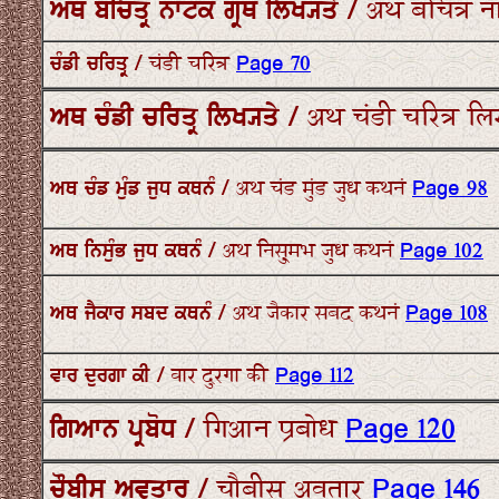
ਅਥ ਬਚਿਤ੍ਰ ਨਾਟਕ ਗ੍ਰੰਥ ਲਿਖ੍ਯਤੇ / अथ बचित्र न
ਚੰਡੀ ਚਰਿਤ੍ਰ / चंडी चरित्र
Page 70
ਅਥ ਚੰਡੀ ਚਰਿਤ੍ਰ ਲਿਖ੍ਯਤੇ / अथ चंडी चरित्र ल
ਅਥ ਚੰਡ ਮੁੰਡ ਜੁਧ ਕਥਨੰ / अथ चंड मुंड जुध कथनं
Page 98
ਅਥ ਨਿਸੁੰਭ ਜੁਧ ਕਥਨੰ / अथ निसु्मभ जुध कथनं
Page 102
ਅਥ ਜੈਕਾਰ ਸਬਦ ਕਥਨੰ / अथ जैकार सबद कथनं
Page 108
ਵਾਰ ਦੁਰਗਾ ਕੀ / वार दुरगा की
Page 112
ਗਿਆਨ ਪ੍ਰਬੋਧ / गिआन प्रबोध
Page 120
ਚੌਬੀਸ ਅਵਤਾਰ / चौबीस अवतार
Page 146