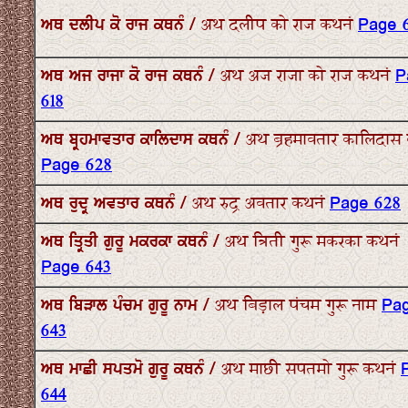
ਅਥ ਦਲੀਪ ਕੋ ਰਾਜ ਕਥਨੰ / अथ दलीप को राज कथनं
Page 
ਅਥ ਅਜ ਰਾਜਾ ਕੋ ਰਾਜ ਕਥਨੰ / अथ अज राजा को राज कथनं
P
618
ਅਥ ਬ੍ਰਹਮਾਵਤਾਰ ਕਾਲਿਦਾਸ ਕਥਨੰ / अथ ब्रहमावतार कालिदास
Page 628
ਅਥ ਰੁਦ੍ਰ ਅਵਤਾਰ ਕਥਨੰ / अथ रुद्र अवतार कथनं
Page 628
ਅਥ ਤ੍ਰਿਤੀ ਗੁਰੂ ਮਕਰਕਾ ਕਥਨੰ / अथ त्रिती गुरू मकरका कथनं
Page 643
ਅਥ ਬਿੜਾਲ ਪੰਚਮ ਗੁਰੂ ਨਾਮ / अथ बिड़ाल पंचम गुरू नाम
Pa
643
ਅਥ ਮਾਛੀ ਸਪਤਮੋ ਗੁਰੂ ਕਥਨੰ / अथ माछी सपतमो गुरू कथनं
644